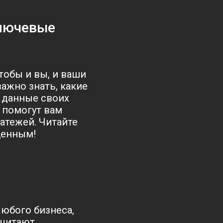
ключевые
тобы и вы, и ваши
ажно знать, какие
 данные своих
 помогут вам
атежей. Читайте
щенным!
юбого бизнеса,
очитают