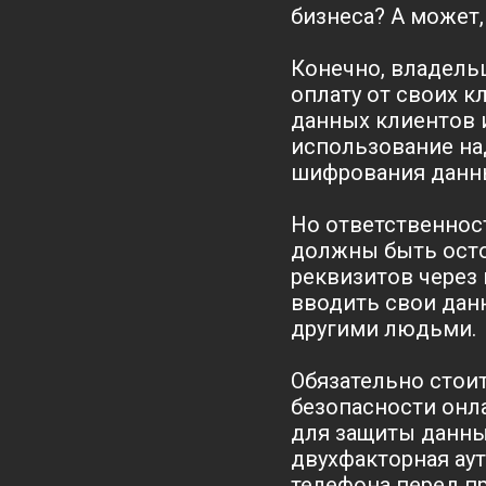
бизнеса? А может
Конечно, владель
оплату от своих 
данных клиентов 
использование на
шифрования данны
Но ответственност
должны быть осто
реквизитов через 
вводить свои дан
другими людьми.
Обязательно стои
безопасности онл
для защиты данны
двухфакторная ау
телефона перед п