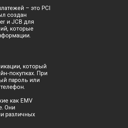
латежей – это PCI
был создан
er и JCB для
ний, которые
нформации.
фикации, который
йн-покупках. При
ый пароль или
телефон.
кие как EMV
е. Они
ии различных