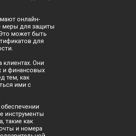
имают онлайн-
е меры для защиты
Это может быть
ртификатов для
сти.
 клиентах. Они
х и финансовых
д тем, как
ться ими с
в обеспечении
ые инструменты
, такие как
почты и номера
подозрительной